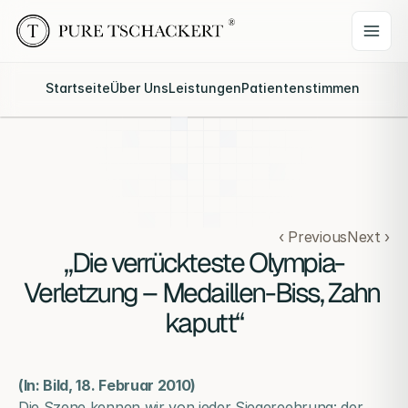
Startseite
Über Uns
Leistungen
Patientenstimmen
Webina
‹ Previous
Next ›
„Die verrückteste Olympia-
Verletzung – Medaillen-Biss, Zahn 
kaputt“
(In: Bild, 18. Februar 2010)
Die Szene kennen wir von jeder Siegereehrung: der 