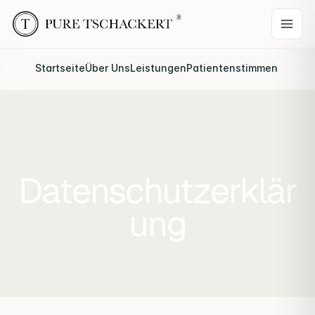
Startseite
Über Uns
Leistungen
Patientenstimmen
Webina
Datenschutzerklär
ung