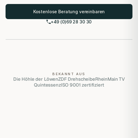
Kostenlose Beratung vereinbaren
+49 (0)69 28 30 30
LVI-zertifiziert (Las Vegas Institute)
ISO 9001 zertifiziert
Eigenes Meisterlabor
HERO VISUAL PLACEHOLDER
BEKANNT AUS
Die Höhle der Löwen
ZDF Drehscheibe
RheinMain TV
Quintessenz
ISO 9001 zertifiziert