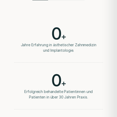
Zahnersatz
Kronen, Brücken und Prothesen werden passend zum
Befund geplant.
0
Parodontologie
+
Erkrankungen des Zahnhalteapparats werden
diagnostiziert und behandelt.
Jahre Erfahrung in ästhetischer Zahnmedizin
und Implantologie.
Zahnerhalt
Erhaltungsfähige Zahnsubstanz wird nach Möglichkeit
bewahrt.
0
Endodontie
Wurzelkanalbehandlungen werden nach Diagnose und
+
Prognose geplant.
Erfolgreich behandelte Patientinnen und
Mock-up
Patienten in über 30 Jahren Praxis.
Eine vorläufige Ansicht kann Form und Proportionen
veranschaulichen.