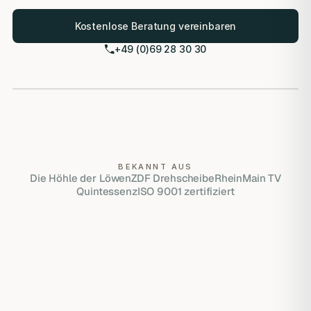
Kostenlose Beratung vereinbaren
+49 (0)69 28 30 30
LVI-zertifiziert (Las Vegas Institute)
ISO 9001 zertifiziert
Eigenes Meisterlabor
HERO VISUAL PLACEHOLDER
BEKANNT AUS
Die Höhle der Löwen
ZDF Drehscheibe
RheinMain TV
Quintessenz
ISO 9001 zertifiziert