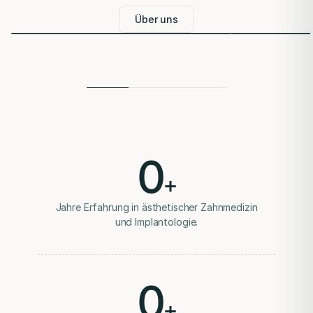
Zahnaufhellung nach Untersuchung von Zähnen und
gefertigt. Kein externes Labor.
CAD/CAM in ei
Zahnfleisch.
Über uns
Zahnimplantate
Implantatgetragener Zahnersatz wird nach Befund und
Eignung geplant.
Zahnersatz
Kronen, Brücken und Prothesen werden passend zum
Befund geplant.
0
Parodontologie
+
Erkrankungen des Zahnhalteapparats werden
diagnostiziert und behandelt.
Jahre Erfahrung in ästhetischer Zahnmedizin
und Implantologie.
Zahnerhalt
Erhaltungsfähige Zahnsubstanz wird nach Möglichkeit
bewahrt.
0
Endodontie
Wurzelkanalbehandlungen werden nach Diagnose und
+
Prognose geplant.