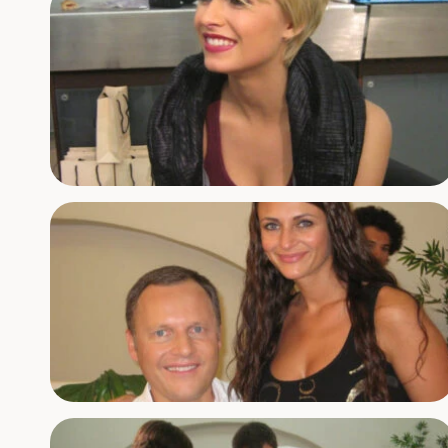
Zahnimplantate
Künstliche Wurzeln
Angstpatienten
Sanfte Sedierung & Narkose
Bleaching
Schonende Aufhellung
Endodontie
Wurzelbehandlung 3D