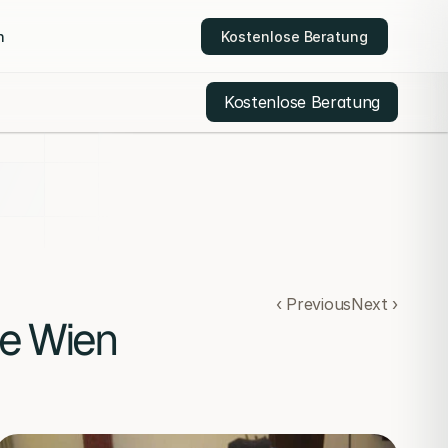
n
Kostenlose Beratung
Kostenlose Beratung
Kostenlose Beratung
‹ Previous
Next ›
ge Wien
VI-Methode