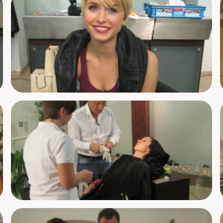
Kieferorthopädie
Transparente Aligner
Dental Power Splint
Patentierte Aufbissschiene
Zahnersatz
Aus eigenem Meisterlabor
Zahnerhalt
Substanz erhalten