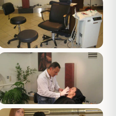
CMD Funktionsdiagnostik
Migräne, Tinnitus, CMD
Prophylaxe
Individuelle Vorsorge
Parodontologie
Zahnfleischbehandlung
Mock-up
Veneers vorab testen