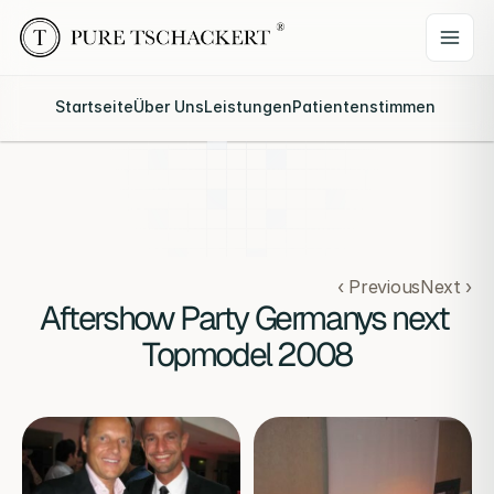
Startseite
Über Uns
Leistungen
Patientenstimmen
Webina
‹ Previous
Next ›
Aftershow Party Germanys next 
Topmodel 2008