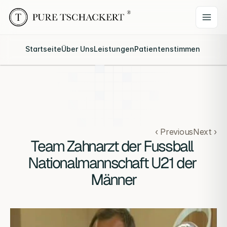
Startseite
Über Uns
Leistungen
Patientenstimmen
Webina
‹ Previous
Next ›
Team Zahnarzt der Fussball 
Nationalmannschaft U21 der 
Männer