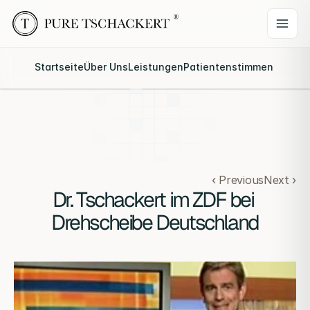
Startseite
Über Uns
Leistungen
Patientenstimmen
Webina
‹ Previous
Next ›
Dr. Tschackert im ZDF bei 
Drehscheibe Deutschland