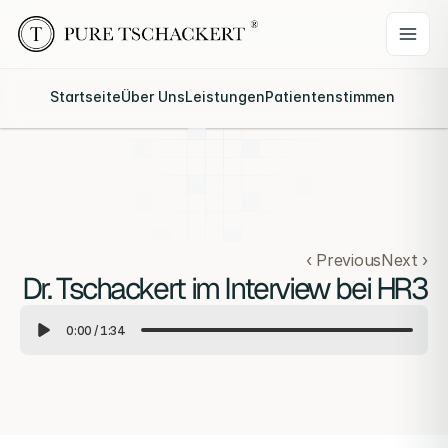
Startseite
Über Uns
Leistungen
Patientenstimmen
Webina
‹ Previous
Next ›
Dr. Tschackert im Interview bei HR3
0:00
/
1:34