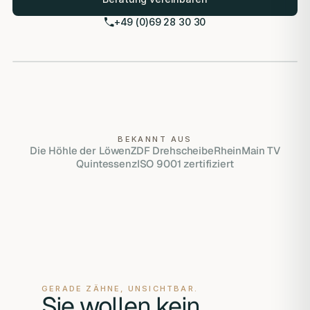
+49 (0)69 28 30 30
LVI-zertifiziert (Las Vegas Institute)
ISO 9001 zertifiziert
Eigenes Meisterlabor
HERO VISUAL PLACEHOLDER
BEKANNT AUS
Die Höhle der Löwen
ZDF Drehscheibe
RheinMain TV
Quintessenz
ISO 9001 zertifiziert
GERADE ZÄHNE, UNSICHTBAR.
Sie wollen kein