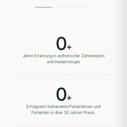
Eignung geplant.
Zahnersatz
Kronen, Brücken und Prothesen werden passend zum
Befund geplant.
0
Parodontologie
+
Erkrankungen des Zahnhalteapparats werden
diagnostiziert und behandelt.
Jahre Erfahrung in ästhetischer Zahnmedizin
und Implantologie.
Zahnerhalt
Erhaltungsfähige Zahnsubstanz wird nach Möglichkeit
bewahrt.
0
Endodontie
Wurzelkanalbehandlungen werden nach Diagnose und
+
Prognose geplant.
Erfolgreich behandelte Patientinnen und
Mock-up
Patienten in über 30 Jahren Praxis.
Eine vorläufige Ansicht kann Form und Proportionen
veranschaulichen.