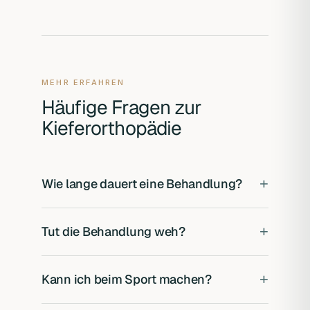
MEHR ERFAHREN
Häufige Fragen zur
Kieferorthopädie
+
Wie lange dauert eine Behandlung?
Je nach Befund 6 bis 24 Monate. Kleine
+
Tut die Behandlung weh?
Korrekturen sind oft in 6 bis 9 Monaten
erledigt.
Die ersten Tage nach jeder neuen Schiene
+
Kann ich beim Sport machen?
können sich die Zähne empfindlich anfühlen.
Das klingt schnell ab und ist gut auszuhalten.